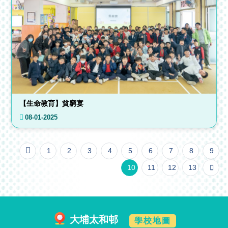
【生命教育】貧窮宴
08-01-2025
1
2
3
4
5
6
7
8
9
10
11
12
13
大埔太和邨
學校地圖