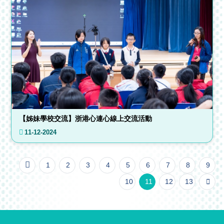
【姊妹學校交流】浙港心連心線上交流活動
11-12-2024
1
2
3
4
5
6
7
8
9
10
11
12
13