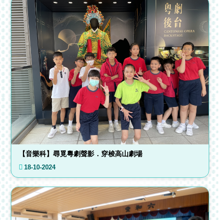
【音樂科】尋覓粵劇聲影．穿梭高山劇場
18-10-2024