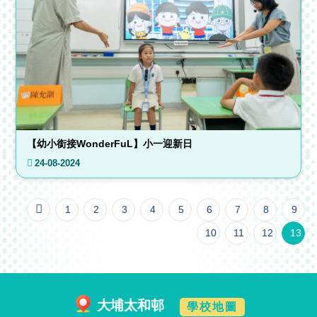
【幼小銜接WonderFuL】小一迎新日
24-08-2024
1
2
3
4
5
6
7
8
9
10
11
12
13
大埔太和邨
學校地圖