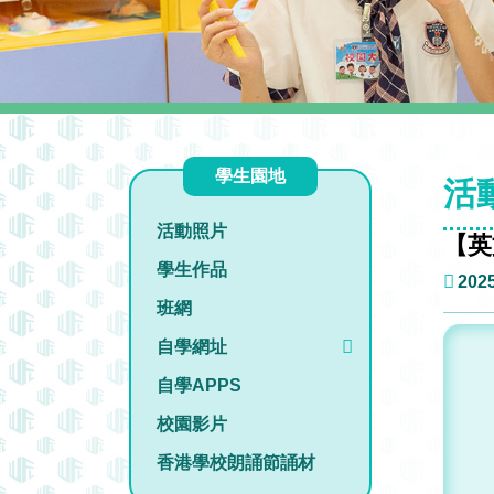
學生園地
活
活動照片
【英文
學生作品
2025
班網
自學網址
自學APPS
校園影片
香港學校朗誦節誦材