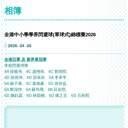
相簿
全港中小學學界閃避球(單球式)錦標賽2026
2026- 04 -26
全港亞軍 及 新界東冠軍
本校閃避球隊
4A 徐愉淘、4C 趙翊堯、4C 劉填熙、
4D 徐堯坤、4D 邵張辰、5A 李承亨、
5A 蘇子康、5C 葉俊豪、5D 曾祥益、
6A 鄭深持、6A 蘇筠喬、6B 莊佑熙、
6D 陳鈺霖、6D 林穎權、6D 羅之言、6D 石柏熙