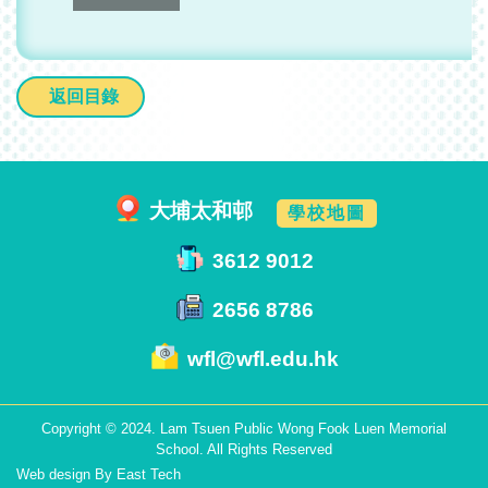
返回目錄
大埔太和邨
學校地圖
3612 9012
2656 8786
wfl@wfl.edu.hk
Copyright © 2024. Lam Tsuen Public Wong Fook Luen Memorial
School. All Rights Reserved
Web design
By
East Tech