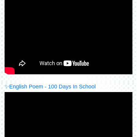
✨
English Poem - 100 Days In School